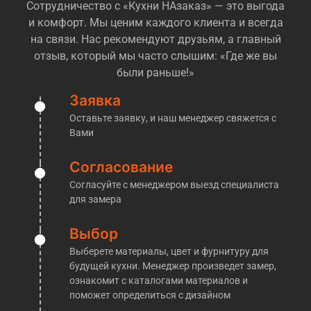
Сотрудничество с «Кухни НАзаказ» — это выгода
огромный. Большинство компаний даже
и комфорт. Мы ценим каждого клиента и всегда
позиционируют себя как «производство», при этом
на связи. Нас рекомендуют друзьям, а главный
не имя ни цеха, ни оборудования, и иногда даже
отзыв, который мы часто слышим: «Где же вы
понимания как это в целом делается, попросту
были раньше!»
говоря — посредники! Но легко и просто понять,
перед Вами действительно производственная
Заявка
компания, или обычные менеджеры, которые
Оставьте заявку, и наш менеджер свяжется с
переразметят Ваш заказ у другой компании
Вами
— достаточно попросить их пригласить Вас на
производство. Обычно на этом этапе у таких
Согласование
«мастеров» пропадает к Вам интерес. Мы же
Согласуйте с менеджером выезд специалиста
напротив, готовы без проблем пригласить Вас к
для замера
нам на производство, где мы покажем все
материалы, расскажем об этапах изготовления
Выбор
кухонь и проконсультировать по любым
Выберете материалы, цвет и фурнитуру для
интересующим Вас вопросам!
будущей кухни. Менеджер произведет замер,
​Кухни на заказ Тверская
ознакомит с каталогами материалов и
поможет определиться с дизайном
Производственная компания «Кухни НАзаказ»