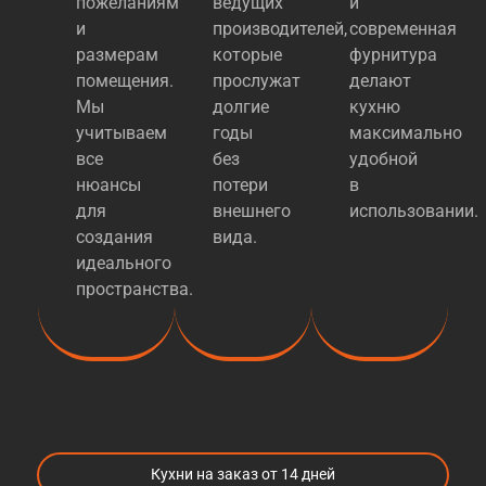
пожеланиям
ведущих
и
и
производителей,
современная
размерам
которые
фурнитура
помещения.
прослужат
делают
Мы
долгие
кухню
учитываем
годы
максимально
все
без
удобной
нюансы
потери
в
для
внешнего
использовании.
создания
вида.
идеального
пространства.
Кухни на заказ от 14 дней