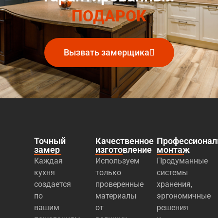
ПОДАРОК
Вызвать замерщика
Точный
Качественное
Профессиона
замер
изготовление
монтаж
Каждая
Используем
Продуманные
кухня
только
системы
создается
проверенные
хранения,
по
материалы
эргономичные
вашим
от
решения