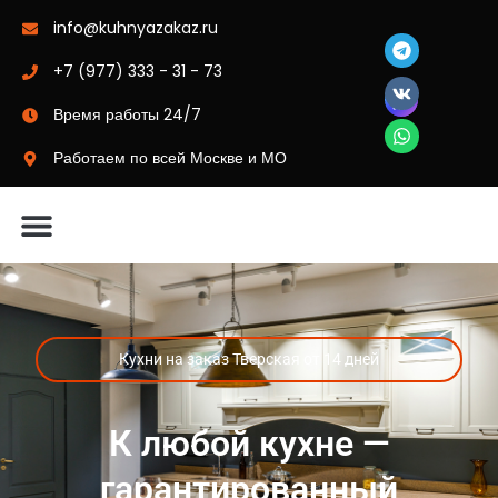
info@kuhnyazakaz.ru
+7 (977) 333 - 31 - 73
Время работы 24/7
Работаем по всей Москве и МО
Материалы-цвета
Кухни на заказ Тверская от 14 дней
К любой кухне —
гарантированный