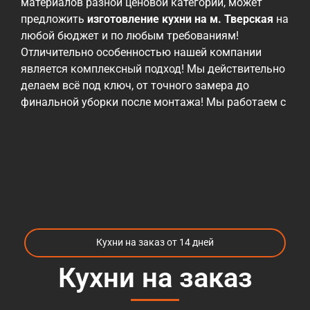
материалов разной ценовой категории, может
предложить
изготовление кухни на м. Тверская
на
любой бюджет и по любым требованиям!
Отличительно особенностью нашей компании
является комплексный подход! Мы действительно
делаем всё под ключ, от точного замера до
финальной уборки после монтажа! Мы работаем с
различными материалами, от эконом до
премиальных, но всех их объединяет проверенное
годами высокое качество! Ценовая политика
нашей компании — быть максимально гибкими и
учитывать возможности наших заказчиков! При
этом, мы всегда готовы предложить
альтернативные материалы и варианты, которые
могут повлиять на снижение стоимости при
Кухни на заказ от 14 дней
необходимости. Те, кто уже пробовали
заказать
кухни м. Тверская
, сталкивались с огромных
Кухни на заказ
количеством компаний, которые предлагают
различные варианты кухонь и разброс цен так же