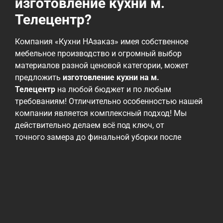
изготовление кухни м.
Телецентр?
Компания «Кухни НАзаказ» имея собственное
мебельное производство и огромный выбор
материалов разной ценовой категории, может
предложить
изготовление кухни на м.
Телецентр
на любой бюджет и по любым
требованиям! Отличительно особенностью нашей
компании является комплексный подход! Мы
действительно делаем всё под ключ, от
точного замера до финальной уборки после
монтажа! Мы работаем с различными
материалами, от эконом до премиальных, но всех
их объединяет проверенное годами высокое
качество! Ценовая политика нашей компании
— быть максимально гибкими и учитывать
возможности наших заказчиков! При этом, мы
всегда готовы предложить альтернативные