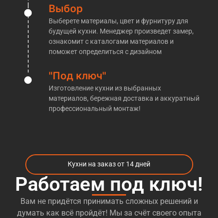
покажем все материалы, расскажем об этапах
Выбор
изготовления кухонь и проконсультировать по
Выберете материалы, цвет и фурнитуру для
любым интересующим Вас вопросам!
будущей кухни. Менеджер произведет замер,
​Кухни на заказ Телецентр
ознакомит с каталогами материалов и
поможет определиться с дизайном
Производственная компания «Кухни НАзаказ»
действительно прекрасно осведомлена о
"Под ключ"
производстве тех или иных
кухонь на заказ м.
Изготовление кухни из выбранных
Телецентр
. Благодаря этому, по окончании всех
материалов, бережная доставка и аккуратный
работ клиенты видят перед собой именно то, что
профессиональный монтаж!
было ими запланировано с самого начала.
Помимо этого, достаточный объём знаний
позволяет нам безошибочно выполнять все без
исключения индивидуальные заказы
Кухни на заказ от 14 дней
по
изготовлению кухни любого размера
, цвета и
формы. В связи с этим заказчики, прибегающие к
Работаем под ключ!
услугам мебельщиков из «Кухни НАзаказ», могут
не беспокоиться об итоговом результате. За всё
Вам не придётся принимать сложных решений и
время работы мы не видели ни одного
думать как всё пройдёт! Мы за счёт своего опыта