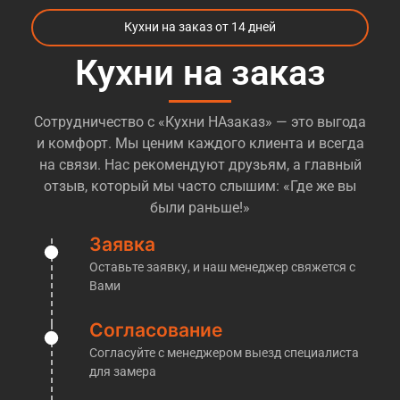
материалы и варианты, которые могут повлиять
Кухни на заказ от 14 дней
на снижение стоимости при необходимости. Те, кто
уже пробовали
заказать кухни м. Телецентр
,
Кухни на заказ
сталкивались с огромных количеством компаний,
которые предлагают различные варианты кухонь
Сотрудничество с «Кухни НАзаказ» — это выгода
и разброс цен так же огромный. Большинство
и комфорт. Мы ценим каждого клиента и всегда
компаний даже позиционируют себя как
на связи. Нас рекомендуют друзьям, а главный
«производство», при этом не имя ни цеха, ни
отзыв, который мы часто слышим: «Где же вы
оборудования, и иногда даже понимания как это в
были раньше!»
целом делается, попросту говоря — посредники!
Но легко и просто понять, перед Вами
Заявка
действительно производственная компания, или
Оставьте заявку, и наш менеджер свяжется с
обычные менеджеры, которые переразметят Ваш
Вами
заказ у другой компании — достаточно попросить
их пригласить Вас на производство. Обычно на
Согласование
этом этапе у таких «мастеров» пропадает к Вам
Согласуйте с менеджером выезд специалиста
интерес. Мы же напротив, готовы без проблем
для замера
пригласить Вас к нам на производство, где мы