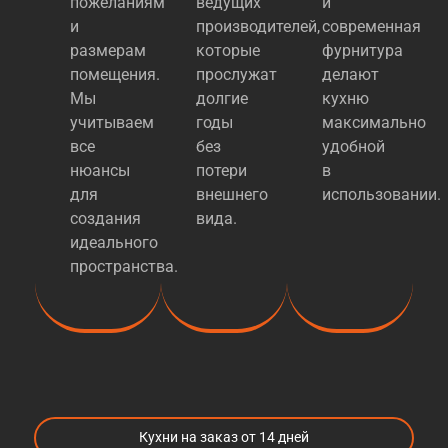
пожеланиям
ведущих
и
и
производителей,
современная
размерам
которые
фурнитура
помещения.
прослужат
делают
Мы
долгие
кухню
учитываем
годы
максимально
все
без
удобной
нюансы
потери
в
для
внешнего
использовании.
создания
вида.
идеального
пространства.
Кухни на заказ от 14 дней