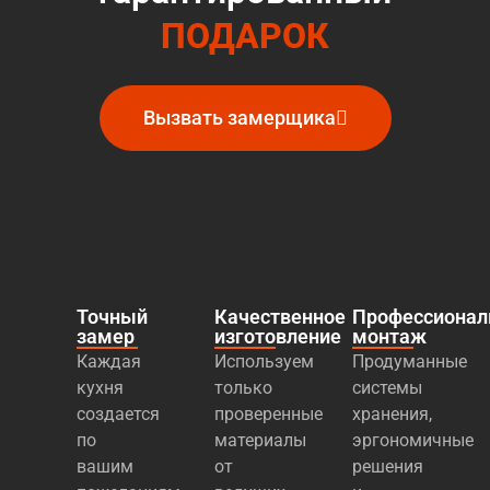
ПОДАРОК
Вызвать замерщика
Точный
Качественное
Профессиона
замер
изготовление
монтаж
Каждая
Используем
Продуманные
кухня
только
системы
создается
проверенные
хранения,
по
материалы
эргономичные
вашим
от
решения