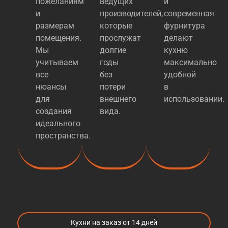
пожеланиям
ведущих
и
и
производителей,
современная
размерам
которые
фурнитура
помещения.
прослужат
делают
Мы
долгие
кухню
учитываем
годы
максимально
все
без
удобной
нюансы
потери
в
для
внешнего
использовании.
создания
вида.
идеального
пространства.
Кухни на заказ от 14 дней