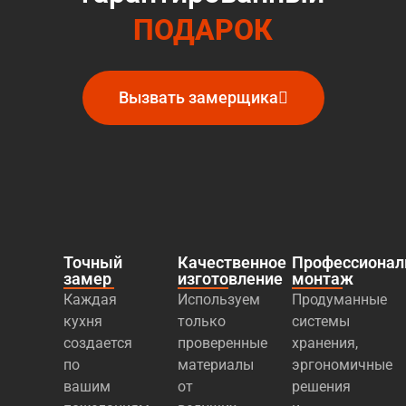
ПОДАРОК
Вызвать замерщика
Точный
Качественное
Профессиона
замер
изготовление
монтаж
Каждая
Используем
Продуманные
кухня
только
системы
создается
проверенные
хранения,
по
материалы
эргономичные
вашим
от
решения