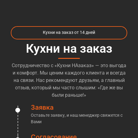
учитывать возможности наших заказчиков! При
этом, мы всегда готовы предложить
альтернативные материалы и варианты, которые
могут повлиять на снижение стоимости при
Кухни на заказ от 14 дней
необходимости. Те, кто уже пробовали
заказать
кухни м. Соколиная Гора
, сталкивались с
Кухни на заказ
огромных количеством компаний, которые
предлагают различные варианты кухонь и
Сотрудничество с «Кухни НАзаказ» — это выгода
разброс цен так же огромный. Большинство
и комфорт. Мы ценим каждого клиента и всегда
компаний даже позиционируют себя как
на связи. Нас рекомендуют друзьям, а главный
«производство», при этом не имя ни цеха, ни
отзыв, который мы часто слышим: «Где же вы
оборудования, и иногда даже понимания как это в
были раньше!»
целом делается, попросту говоря — посредники!
Но легко и просто понять, перед Вами
Заявка
действительно производственная компания, или
Оставьте заявку, и наш менеджер свяжется с
обычные менеджеры, которые переразметят Ваш
Вами
заказ у другой компании — достаточно попросить
их пригласить Вас на производство. Обычно на
Согласование