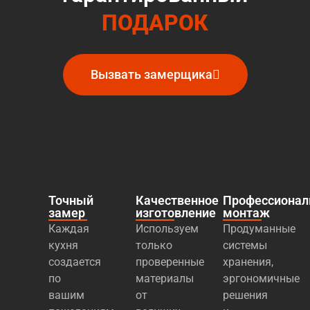
ПОДАРОК
Вызвать замерщика
Точный
Качественное
Профессиона
замер
изготовление
монтаж
Каждая
Используем
Продуманные
кухня
только
системы
создается
проверенные
хранения,
по
материалы
эргономичные
вашим
от
решения