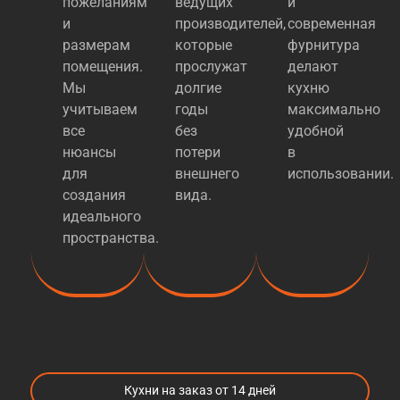
пожеланиям
ведущих
и
и
производителей,
современная
размерам
которые
фурнитура
помещения.
прослужат
делают
Мы
долгие
кухню
учитываем
годы
максимально
все
без
удобной
нюансы
потери
в
для
внешнего
использовании.
создания
вида.
идеального
пространства.
Кухни на заказ от 14 дней