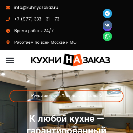
info@kuhnyazakaz.ru
+7 (977) 333 - 31 - 73
Время работы 24/7
Работаем по всей Москве и МО
Материалы-цвета
Кухни на заказ Подольск от 14 дней
К любой кухне —
гарантированный