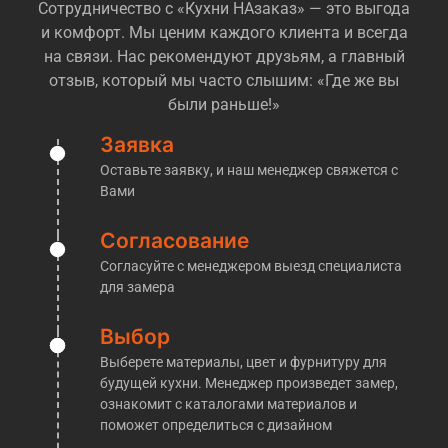
Сотрудничество с «Кухни НАзаказ» — это выгода
огромный. Большинство компаний даже
и комфорт. Мы ценим каждого клиента и всегда
позиционируют себя как «производство», при этом
на связи. Нас рекомендуют друзьям, а главный
не имя ни цеха, ни оборудования, и иногда даже
отзыв, который мы часто слышим: «Где же вы
понимания как это в целом делается, попросту
были раньше!»
говоря — посредники! Но легко и просто понять,
перед Вами действительно производственная
Заявка
компания, или обычные менеджеры, которые
Оставьте заявку, и наш менеджер свяжется с
переразметят Ваш заказ у другой компании
Вами
— достаточно попросить их пригласить Вас на
производство. Обычно на этом этапе у таких
Согласование
«мастеров» пропадает к Вам интерес. Мы же
Согласуйте с менеджером выезд специалиста
напротив, готовы без проблем пригласить Вас к
для замера
нам на производство, где мы покажем все
материалы, расскажем об этапах изготовления
Выбор
кухонь и проконсультировать по любым
Выберете материалы, цвет и фурнитуру для
интересующим Вас вопросам!
будущей кухни. Менеджер произведет замер,
​Кухни на заказ в Подольске
ознакомит с каталогами материалов и
поможет определиться с дизайном
Производственная компания «Кухни НАзаказ»