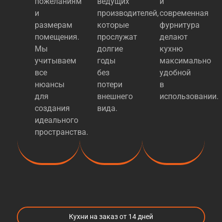
пожеланиям
ведущих
и
и
производителей,
современная
размерам
которые
фурнитура
помещения.
прослужат
делают
Мы
долгие
кухню
учитываем
годы
максимально
все
без
удобной
нюансы
потери
в
для
внешнего
использовании.
создания
вида.
идеального
пространства.
Кухни на заказ от 14 дней