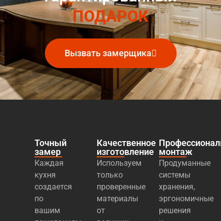
ПОДАРОК
Вызвать замерщика
Точный
Качественное
Профессиона
замер
изготовление
монтаж
Каждая
Используем
Продуманные
кухня
только
системы
создается
проверенные
хранения,
по
материалы
эргономичные
вашим
от
решения