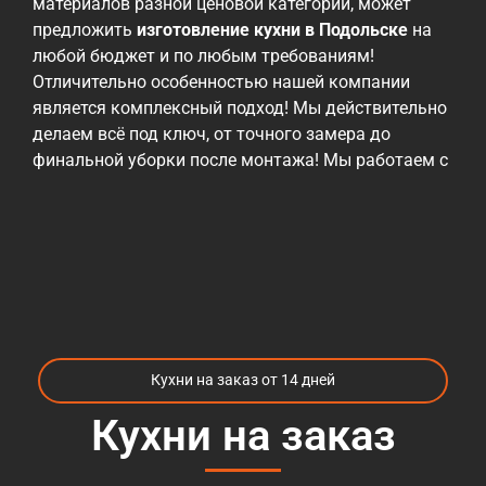
материалов разной ценовой категории, может
предложить
изготовление кухни в Подольске
на
любой бюджет и по любым требованиям!
Отличительно особенностью нашей компании
является комплексный подход! Мы действительно
делаем всё под ключ, от точного замера до
финальной уборки после монтажа! Мы работаем с
различными материалами, от эконом до
премиальных, но всех их объединяет проверенное
годами высокое качество! Ценовая политика
нашей компании — быть максимально гибкими и
учитывать возможности наших заказчиков! При
этом, мы всегда готовы предложить
альтернативные материалы и варианты, которые
могут повлиять на снижение стоимости при
Кухни на заказ от 14 дней
необходимости. Те, кто уже пробовали
заказать
кухни в Подольске
, сталкивались с огромных
Кухни на заказ
количеством компаний, которые предлагают
различные варианты кухонь и разброс цен так же