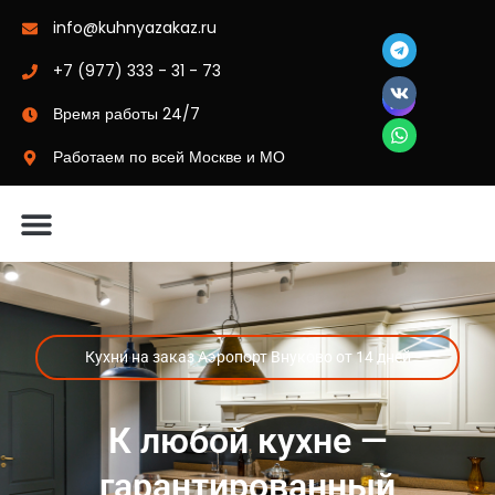
info@kuhnyazakaz.ru
+7 (977) 333 - 31 - 73
Время работы 24/7
Работаем по всей Москве и МО
Материалы-цвета
Кухни на заказ Аэропорт Внуково от 14 дней
К любой кухне —
гарантированный