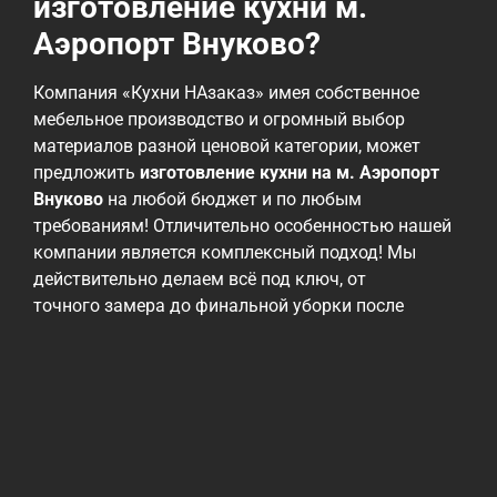
изготовление кухни м.
Аэропорт Внуково?
Компания «Кухни НАзаказ» имея собственное
мебельное производство и огромный выбор
материалов разной ценовой категории, может
предложить
изготовление кухни на м. Аэропорт
Внуково
на любой бюджет и по любым
требованиям! Отличительно особенностью нашей
компании является комплексный подход! Мы
действительно делаем всё под ключ, от
точного замера до финальной уборки после
монтажа! Мы работаем с различными
материалами, от эконом до премиальных, но всех
их объединяет проверенное годами высокое
качество! Ценовая политика нашей компании
— быть максимально гибкими и учитывать
возможности наших заказчиков! При этом, мы
всегда готовы предложить альтернативные