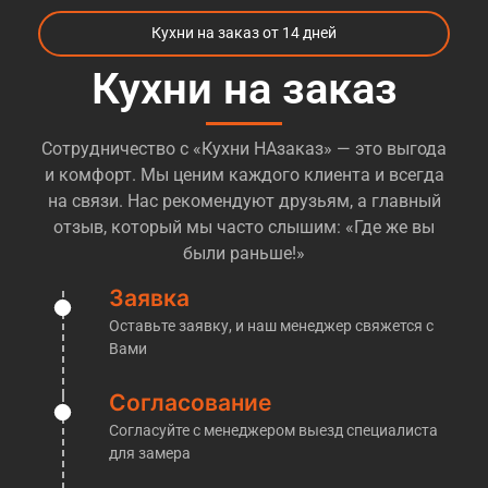
материалы и варианты, которые могут повлиять
Кухни на заказ от 14 дней
на снижение стоимости при необходимости. Те, кто
уже пробовали
заказать кухни м. Аэропорт
Кухни на заказ
Внуково
, сталкивались с огромных количеством
компаний, которые предлагают различные
Сотрудничество с «Кухни НАзаказ» — это выгода
варианты кухонь и разброс цен так же огромный.
и комфорт. Мы ценим каждого клиента и всегда
Большинство компаний даже позиционируют себя
на связи. Нас рекомендуют друзьям, а главный
как «производство», при этом не имя ни цеха, ни
отзыв, который мы часто слышим: «Где же вы
оборудования, и иногда даже понимания как это в
были раньше!»
целом делается, попросту говоря — посредники!
Но легко и просто понять, перед Вами
Заявка
действительно производственная компания, или
Оставьте заявку, и наш менеджер свяжется с
обычные менеджеры, которые переразметят Ваш
Вами
заказ у другой компании — достаточно попросить
их пригласить Вас на производство. Обычно на
Согласование
этом этапе у таких «мастеров» пропадает к Вам
Согласуйте с менеджером выезд специалиста
интерес. Мы же напротив, готовы без проблем
для замера
пригласить Вас к нам на производство, где мы