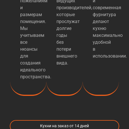
пожеланиям
ведущих
и
и
производителей,
современная
размерам
которые
фурнитура
помещения.
прослужат
делают
Мы
долгие
кухню
учитываем
годы
максимально
все
без
удобной
нюансы
потери
в
для
внешнего
использовании.
создания
вида.
идеального
пространства.
Кухни на заказ от 14 дней