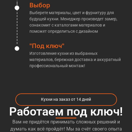
покажем все материалы, расскажем об этапах
Выбор
изготовления кухонь и проконсультировать по
Выберете материалы, цвет и фурнитуру для
любым интересующим Вас вопросам!
будущей кухни. Менеджер произведет замер,
​Кухни на заказ Аэропорт Внуково
ознакомит с каталогами материалов и
поможет определиться с дизайном
Производственная компания «Кухни НАзаказ»
действительно прекрасно осведомлена о
"Под ключ"
производстве тех или иных
кухонь на заказ м.
Изготовление кухни из выбранных
Аэропорт Внуково
. Благодаря этому, по окончании
материалов, бережная доставка и аккуратный
всех работ клиенты видят перед собой именно то,
профессиональный монтаж!
что было ими запланировано с самого начала.
Помимо этого, достаточный объём знаний
позволяет нам безошибочно выполнять все без
исключения индивидуальные заказы
Кухни на заказ от 14 дней
по
изготовлению кухни любого размера
, цвета и
формы. В связи с этим заказчики, прибегающие к
Работаем под ключ!
услугам мебельщиков из «Кухни НАзаказ», могут
не беспокоиться об итоговом результате. За всё
Вам не придётся принимать сложных решений и
время работы мы не видели ни одного
думать как всё пройдёт! Мы за счёт своего опыта