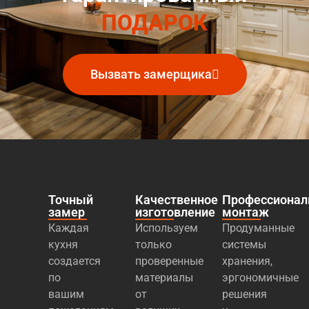
ПОДАРОК
Вызвать замерщика
Точный
Качественное
Профессиона
замер
изготовление
монтаж
Каждая
Используем
Продуманные
кухня
только
системы
создается
проверенные
хранения,
по
материалы
эргономичные
вашим
от
решения