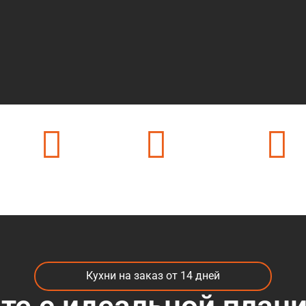
ек
24 часа на связи
500 + цветов в каталоге
50 + видов мате
Кухни на заказ от 14 дней
те с идеальной план