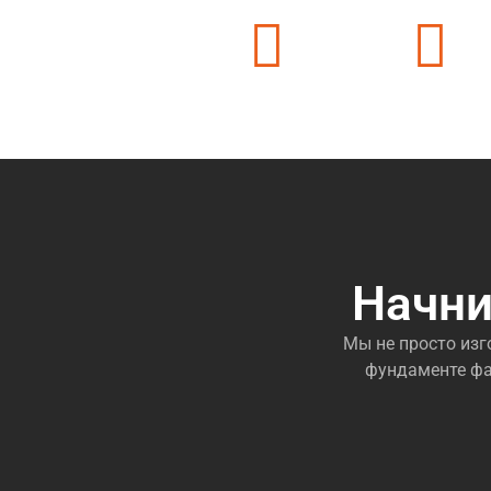
Работаем с 2010 года
Штат 80+ челов
Начни
Мы не просто изг
фундаменте фа