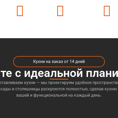
ек
24 часа на связи
500 + цветов в каталоге
50 + видов мате
Кухни на заказ от 14 дней
те с идеальной план
отавливаем кухни — мы проектируем удобное пространств
сады и столешницы раскроются полностью, сделав кухню
вашей и функциональной на каждый день.