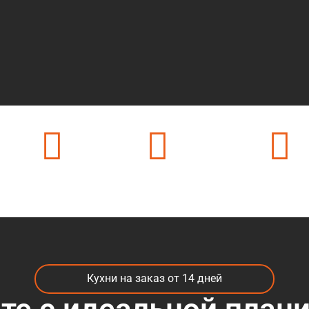
ек
24 часа на связи
500 + цветов в каталоге
50 + видов мате
Кухни на заказ от 14 дней
те с идеальной план