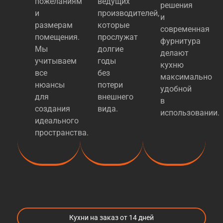
пожеланиям
ведущих
решения
и
производителей,
и
размерам
которые
современная
помещения.
прослужат
фурнитура
Мы
долгие
делают
учитываем
годы
кухню
все
без
максимально
нюансы
потери
удобной
для
внешнего
в
создания
вида.
использовании.
идеального
пространства.
Кухни на заказ от 14 дней