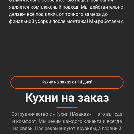
является комплексный подход! Мы действительно
делаем всё под ключ, от точного замера до
финальной уборки после монтажа! Мы работаем с
различными материалами, от эконом до
премиальных, но всех их объединяет проверенное
годами высокое качество! Ценовая политика
нашей компании — быть максимально гибкими и
учитывать возможности наших заказчиков! При
этом, мы всегда готовы предложить
альтернативные материалы и варианты, которые
могут повлиять на снижение стоимости при
Кухни на заказ от 14 дней
необходимости. Те, кто уже пробовали
заказать
кухни м. ЦСКА
, сталкивались с огромных
Кухни на заказ
количеством компаний, которые предлагают
различные варианты кухонь и разброс цен так же
Сотрудничество с «Кухни НАзаказ» — это выгода
огромный. Большинство компаний даже
и комфорт. Мы ценим каждого клиента и всегда
позиционируют себя как «производство», при этом
на связи. Нас рекомендуют друзьям, а главный
не имя ни цеха, ни оборудования, и иногда даже