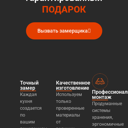
ПОДАРОК
Вызвать замерщика
Точный
Качественное
замер
изготовление
Профессиона
Каждая
Используем
монтаж
кухня
только
Продуманные
создается
проверенные
системы
по
материалы
хранения,
вашим
от
эргономичные