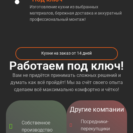
производстве тех или иных
кухонь на заказ м.
Изготовление кухни из выбранных
Молодёжная
. Благодаря этому, по окончании всех
материалов, бережная доставка и аккуратный
работ клиенты видят перед собой именно то, что
профессиональный монтаж!
было ими запланировано с самого начала.
Помимо этого, достаточный объём знаний
позволяет нам безошибочно выполнять все без
исключения индивидуальные заказы
Кухни на заказ от 14 дней
по
изготовлению кухни любого размера
, цвета и
Работаем под ключ!
формы. В связи с этим заказчики, прибегающие к
услугам мебельщиков из «Кухни НАзаказ», могут
Вам не придётся принимать сложных решений и
не беспокоиться об итоговом результате. За всё
думать как всё пройдёт! Мы за счёт своего опыта
время работы мы не видели ни одного
сделаем всё максимально комфортно и чётко!
недовольного клиента. Факт!
Кроме этого, наша компания производит
кухни на
заказ м. Молодёжная
всех категорий. Речь может
Другие компании
идти как о кухне эконом-класса, так и о кухне VIP-
класса. Необходимо ещё раз упомянуть о том, что
Посредники-
Собственное
наши мастера обладают огромным опытом,
перекупщики
производство