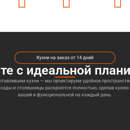
ек
24 часа на связи
500 + цветов в каталоге
50 + видов мате
Кухни на заказ от 14 дней
те с идеальной план
отавливаем кухни — мы проектируем удобное пространств
сады и столешницы раскроются полностью, сделав кухню
вашей и функциональной на каждый день.