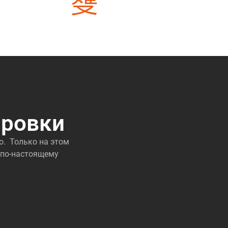
риалов
3000 + проектов уже выполнили
ировки
о. Только на этом
 по-настоящему