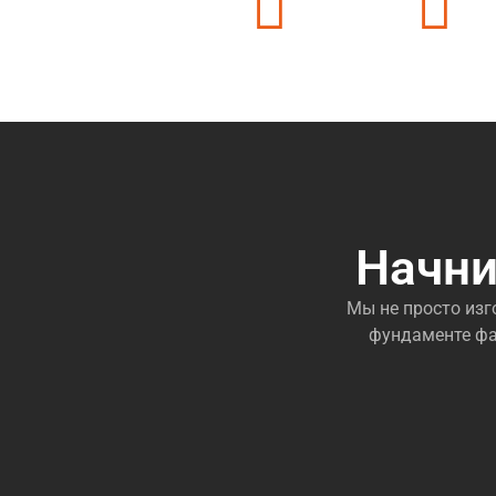
Работаем с 2010 года
Штат 80+ челов
Начни
Мы не просто изг
фундаменте фа