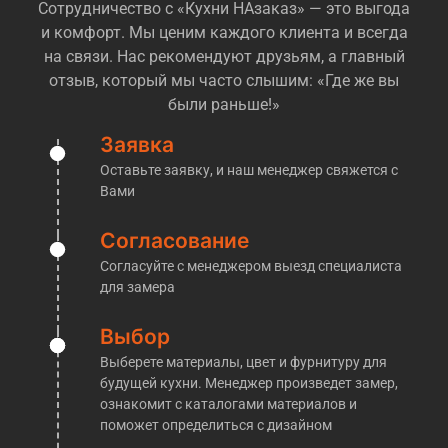
Сотрудничество с «Кухни НАзаказ» — это выгода
количеством компаний, которые предлагают
и комфорт. Мы ценим каждого клиента и всегда
различные варианты кухонь и разброс цен так же
на связи. Нас рекомендуют друзьям, а главный
огромный. Большинство компаний даже
отзыв, который мы часто слышим: «Где же вы
позиционируют себя как «производство», при этом
были раньше!»
не имя ни цеха, ни оборудования, и иногда даже
понимания как это в целом делается, попросту
Заявка
говоря — посредники! Но легко и просто понять,
Оставьте заявку, и наш менеджер свяжется с
перед Вами действительно производственная
Вами
компания, или обычные менеджеры, которые
переразметят Ваш заказ у другой компании
Согласование
— достаточно попросить их пригласить Вас на
Согласуйте с менеджером выезд специалиста
производство. Обычно на этом этапе у таких
для замера
«мастеров» пропадает к Вам интерес.
Мы же напротив, готовы без проблем пригласить
Выбор
Вас к нам на производство, где мы покажем все
Выберете материалы, цвет и фурнитуру для
материалы, расскажем об этапах изготовления
будущей кухни. Менеджер произведет замер,
кухонь и проконсультировать по любым
ознакомит с каталогами материалов и
интересующим Вас вопросам!
поможет определиться с дизайном