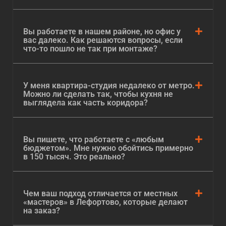
идей, которыми они с огромным удовольствием
поделятся с собственными клиентами. Любая из
этих идей становится им доступной. Помимо этого,
Вы работаете в нашем районе, но офис у
мы в обязательном порядке тестируем
вас далеко. Как решаются вопросы, если
что-то пошло не так при монтаже?
ламинированную древесно-стружечную плиту в
условиях конкретного клиента. Если данный
материал не подойдёт заказчику, то компания
У меня квартира-студия недалеко от метро.
«Кухни НАзаказ» всегда предложит ему
Можно ли сделать так, чтобы кухня не
альтернативу.
выглядела как часть коридора?
Кухни из массива Авиамоторная
В частности, альтернативой может стать массив
Вы пишете, что работаете с «любым
бюджетом». Мне нужно обойтись примерно
дерева. При
изготовлении кухни из массива на
в 150 тысяч. Это реально?
заказ м. Авиамоторная
компания «Кухни
НАзаказ» берёт во внимание только пожелания
клиента. У нас есть более чем достаточно идей по
Чем ваш подход отличается от местных
обустройству
кухни из массива
. Впрочем, у
«мастеров» в Лефортово, которые делают
компании «Кухни НАзаказ» нет абсолютно
на заказ?
никакого желания «навязать» их собственному