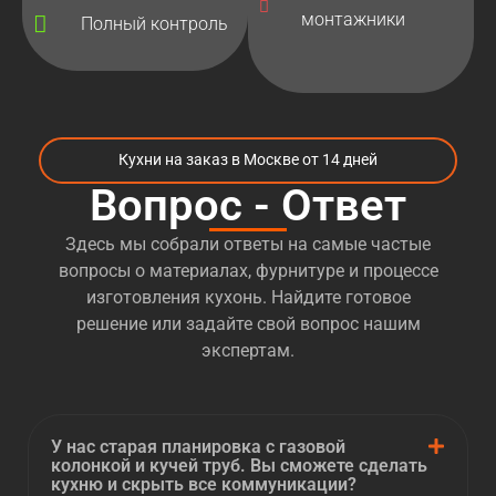
монтажники
рынка производителей кухонь с 2010 года. На
Полный контроль
протяжении последних 13 лет
производственная компания «Кухни НАзаказ» по
своим эскизам и проектам клиентов
производит
кухни из МДФ на заказ
, в полной мере
удовлетворяющие все потребности их
Кухни на заказ в Москве от 14 дней
потенциальных владельцев. В течение столь
Вопрос - Ответ
значительного времени нам удалось реализовать
множество интересных проектов по
Здесь мы собрали ответы на самые частые
изготовлению
кухонь на заказ из МДФ
.
вопросы о материалах, фурнитуре и процессе
Кухни ЛДСП Авиамоторная
изготовления кухонь. Найдите готовое
решение или задайте свой вопрос нашим
В не менее активном режиме наша компания
экспертам.
осуществляет приём заказов на
изготовление
кухни из ЛДСП м.
Авиамоторная
(из ламинированной древесно-
У нас старая планировка с газовой
стружечной плиты). У специалистов компании
колонкой и кучей труб. Вы сможете сделать
«Кухни НАзаказ» довольно много оригинальных
кухню и скрыть все коммуникации?