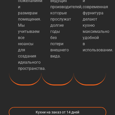
пожеланиям
ведущих
и
и
производителей,
современная
размерам
которые
фурнитура
помещения.
прослужат
делают
Мы
долгие
кухню
учитываем
годы
максимально
все
без
удобной
нюансы
потери
в
для
внешнего
использовании.
создания
вида.
идеального
пространства.
Кухни на заказ от 14 дней