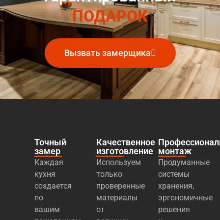
ПОДАРОК
Вызвать замерщика
Точный
Качественное
Профессиона
замер
изготовление
монтаж
Каждая
Используем
Продуманные
кухня
только
системы
создается
проверенные
хранения,
по
материалы
эргономичные
вашим
от
решения