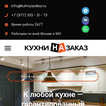
info@kuhnyazakaz.ru
+7 (977) 333 - 31 - 73
Время работы 24/7
Работаем по всей Москве и МО
Материалы-цвета
Кухни на заказ Авиамоторная от 14 дней
К любой кухне —
гарантированный