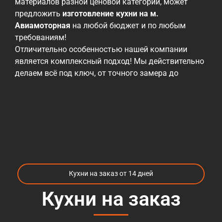
материалов разной ценовой категории, может
предложить
изготовление кухни на м.
Авиамоторная
на любой бюджет и по любым
требованиям!
Отличительно особенностью нашей компании
является комплексный подход! Мы действительно
делаем всё под ключ, от точного замера до
финальной уборки после монтажа!
Мы работаем с различными материалами, от
эконом до премиальных, но всех их объединяет
проверенное годами высокое качество!
Ценовая политика нашей компании — быть
максимально гибкими и учитывать возможности
наших заказчиков! При этом, мы всегда готовы
предложить альтернативные материалы и
Кухни на заказ от 14 дней
варианты, которые могут повлиять на снижение
стоимости при необходимости.
Кухни на заказ
Те, кто уже пробовали
заказать кухни м.
Авиамоторная
, сталкивались с огромных