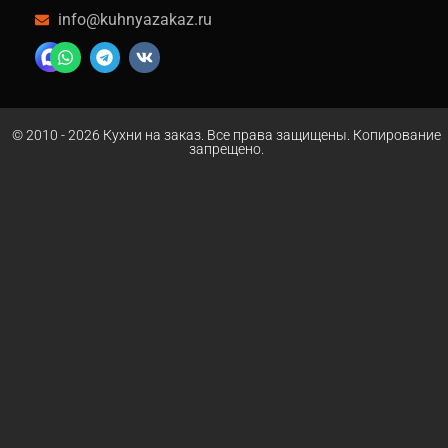
info@kuhnyazakaz.ru
В не менее активном режиме наша компания
осуществляет приём заказов на
изготовление
кухни из ЛДСП в Голицыно
(из ламинированной
древесно-стружечной плиты). У специалистов
компании «Кухни НАзаказ» довольно много
© 2010 - 2026 Кухни на заказ. Все права защищены. Копирование
запрещено.
оригинальных идей, которыми они с огромным
удовольствием поделятся с собственными
клиентами. Любая из этих идей становится им
доступной. Помимо этого, мы в обязательном
порядке тестируем ламинированную древесно-
стружечную плиту в условиях конкретного
клиента. Если данный материал не подойдёт
заказчику, то компания «Кухни НАзаказ» всегда
предложит ему альтернативу.
Кухни из массива в Голицыно
В частности, альтернативой может стать массив