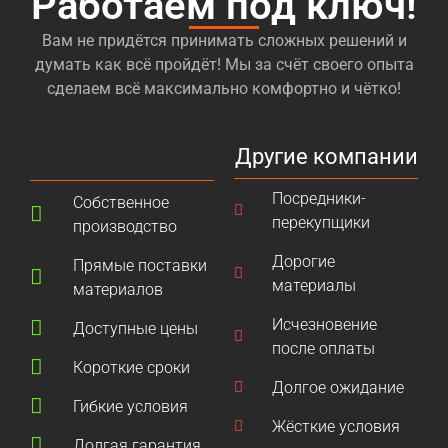
Работаем под ключ!
формы. В связи с этим заказчики, прибегающие к
Вам не придётся принимать сложных решений и
услугам мебельщиков из «Кухни НАзаказ», могут
думать как всё пройдёт! Мы за счёт своего опыта
не беспокоиться об итоговом результате. За всё
сделаем всё максимально комфортно и чётко!
время работы мы не видели ни одного
недовольного клиента. Факт!
Другие компании
Кроме этого, наша компания производит
кухни на
заказ в Голицыно
всех категорий. Речь может
Посредники-
Собственное
идти как о кухне эконом-класса, так и о кухне VIP-
перекупщики
производство
класса. Необходимо ещё раз упомянуть о том, что
Дорогие
наши мастера обладают огромным опытом,
Прямые поставки
материалы
позволяющим изготовить абсолютно любую
материалов
кухню. Они крайне внимательно осматривают
Исчезновение
Доступные цены
помещение, приготовленное «под кухню», и делают
после оплаты
всё для сохранения уже имеющегося интерьера.
Короткие сроки
Поэтому с компанией «Кухни НАзаказ» заказчик
Долгое ожидание
может быть уверенным в том, что получит кухню
Гибкие условия
Жёсткие условия
собственной мечты, которая удовлетворит все его
Долгая гарантия