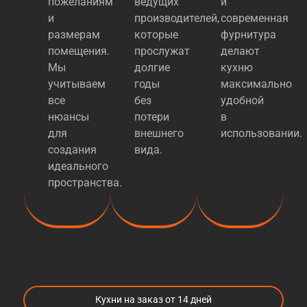
пожеланиям
ведущих
и
и
производителей,
современная
размерам
которые
фурнитура
помещения.
прослужат
делают
Мы
долгие
кухню
учитываем
годы
максимально
все
без
удобной
нюансы
потери
в
для
внешнего
использовании.
создания
вида.
идеального
пространства.
Кухни на заказ от 14 дней