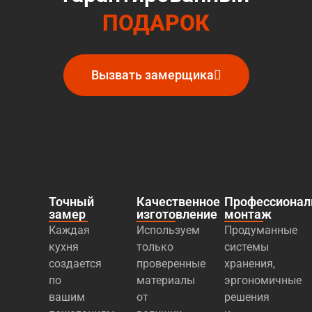
ПОДАРОК
Вызвать замерщика
Точный
Качественное
Профессиона
замер
изготовление
монтаж
Каждая
Используем
Продуманные
кухня
только
системы
создается
проверенные
хранения,
по
материалы
эргономичные
вашим
от
решения