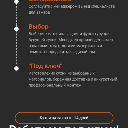
этом этапе у таких «мастеров» пропадает к Вам
Согласуйте с менеджером выезд специалиста
интерес.
для замера
Мы же напротив, готовы без проблем пригласить
Вас к нам на производство, где мы покажем все
Выбор
материалы, расскажем об этапах изготовления
Выберете материалы, цвет и фурнитуру для
кухонь и проконсультировать по любым
будущей кухни. Менеджер произведет замер,
интересующим Вас вопросам!
ознакомит с каталогами материалов и
поможет определиться с дизайном
​Кухни на заказ в Голицыно
"Под ключ"
Производственная компания «Кухни НАзаказ»
действительно прекрасно осведомлена о
Изготовление кухни из выбранных
производстве тех или иных
кухонь на заказ в
материалов, бережная доставка и аккуратный
профессиональный монтаж!
Голицыно
. Благодаря этому, по окончании всех
работ клиенты видят перед собой именно то, что
было ими запланировано с самого начала.
Помимо этого, достаточный объём знаний
позволяет нам безошибочно выполнять все без
Кухни на заказ от 14 дней
исключения индивидуальные заказы
по
изготовлению кухни любого размера
, цвета и