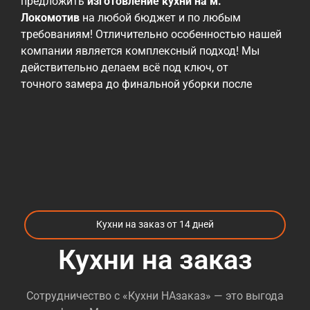
предложить
изготовление кухни на м.
Локомотив
на любой бюджет и по любым
требованиям! Отличительно особенностью нашей
компании является комплексный подход! Мы
действительно делаем всё под ключ, от
точного замера до финальной уборки после
монтажа! Мы работаем с различными
материалами, от эконом до премиальных, но всех
их объединяет проверенное годами высокое
качество! Ценовая политика нашей компании
— быть максимально гибкими и учитывать
возможности наших заказчиков! При этом, мы
всегда готовы предложить альтернативные
материалы и варианты, которые могут повлиять
Кухни на заказ от 14 дней
на снижение стоимости при необходимости. Те, кто
уже пробовали
заказать кухни м. Локомотив
,
Кухни на заказ
сталкивались с огромных количеством компаний,
которые предлагают различные варианты кухонь
Сотрудничество с «Кухни НАзаказ» — это выгода
и разброс цен так же огромный. Большинство