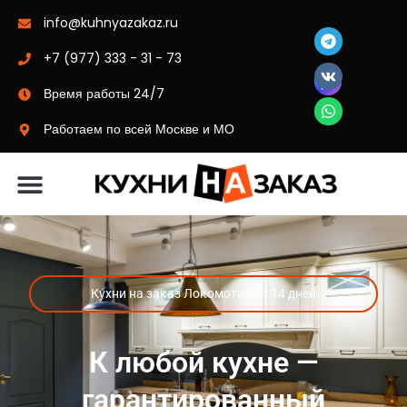
info@kuhnyazakaz.ru
+7 (977) 333 - 31 - 73
Время работы 24/7
Работаем по всей Москве и МО
Материалы-цвета
Кухни на заказ Локомотив от 14 дней
К любой кухне —
гарантированный