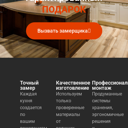
ПОДАРОК
Вызвать замерщика
Точный
Качественное
Профессиона
замер
изготовление
монтаж
Каждая
Используем
Продуманные
кухня
только
системы
создается
проверенные
хранения,
по
материалы
эргономичные
вашим
от
решения