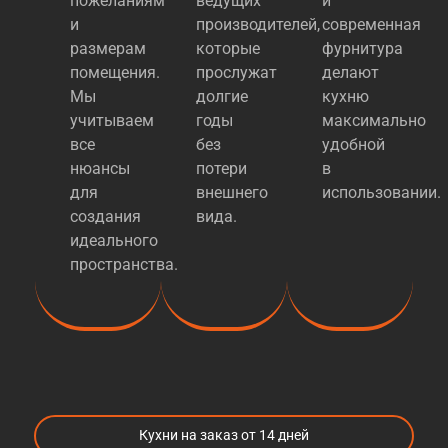
пожеланиям
ведущих
и
и
производителей,
современная
размерам
которые
фурнитура
помещения.
прослужат
делают
Мы
долгие
кухню
учитываем
годы
максимально
все
без
удобной
нюансы
потери
в
для
внешнего
использовании.
создания
вида.
идеального
пространства.
Кухни на заказ от 14 дней