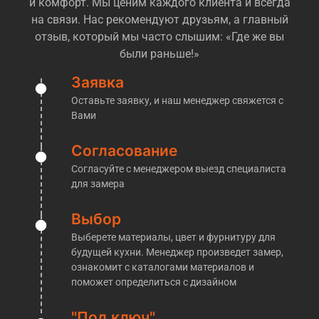
и комфорт. Мы ценим каждого клиента и всегда
компаний даже позиционируют себя как
на связи. Нас рекомендуют друзьям, а главный
«производство», при этом не имя ни цеха, ни
отзыв, который мы часто слышим: «Где же вы
оборудования, и иногда даже понимания как это в
были раньше!»
целом делается, попросту говоря — посредники!
Но легко и просто понять, перед Вами
Заявка
действительно производственная компания, или
Оставьте заявку, и наш менеджер свяжется с
обычные менеджеры, которые переразметят Ваш
Вами
заказ у другой компании — достаточно попросить
их пригласить Вас на производство. Обычно на
Согласование
этом этапе у таких «мастеров» пропадает к Вам
Согласуйте с менеджером выезд специалиста
интерес. Мы же напротив, готовы без проблем
для замера
пригласить Вас к нам на производство, где мы
покажем все материалы, расскажем об этапах
Выбор
изготовления кухонь и проконсультировать по
Выберете материалы, цвет и фурнитуру для
любым интересующим Вас вопросам!
будущей кухни. Менеджер произведет замер,
​Кухни на заказ Локомотив
ознакомит с каталогами материалов и
поможет определиться с дизайном
Производственная компания «Кухни НАзаказ»
действительно прекрасно осведомлена о
"Под ключ"