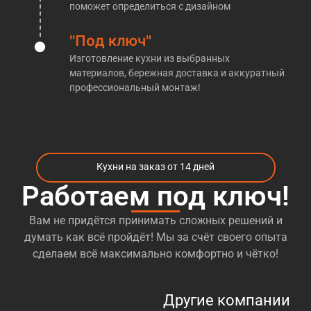
​Кухни на заказ Севастопольская
поможет определиться с дизайном
Производственная компания «Кухни НАзаказ»
"Под ключ"
действительно прекрасно осведомлена о
Изготовление кухни из выбранных
производстве тех или иных
кухонь на заказ м.
материалов, бережная доставка и аккуратный
Севастопольская
. Благодаря этому, по окончании
профессиональный монтаж!
всех работ клиенты видят перед собой именно то,
что было ими запланировано с самого начала.
Помимо этого, достаточный объём знаний
позволяет нам безошибочно выполнять все без
Кухни на заказ от 14 дней
исключения индивидуальные заказы
по
изготовлению кухни любого размера
, цвета и
Работаем под ключ!
формы. В связи с этим заказчики, прибегающие к
услугам мебельщиков из «Кухни НАзаказ», могут
Вам не придётся принимать сложных решений и
не беспокоиться об итоговом результате. За всё
думать как всё пройдёт! Мы за счёт своего опыта
время работы мы не видели ни одного
сделаем всё максимально комфортно и чётко!
недовольного клиента. Факт!
Кроме этого, наша компания производит
кухни на
Другие компании
заказ м. Севастопольская
всех категорий. Речь