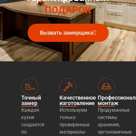
ПОДАРОК
Вызвать замерщика
Точный
Качественное
Профессиона
замер
изготовление
монтаж
Каждая
Используем
Продуманные
кухня
только
системы
создается
проверенные
хранения,
по
материалы
эргономичные