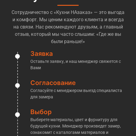
количеством компаний, которые предлагают
Сотрудничество с «Кухни НАзаказ» — это выгода
различные варианты кухонь и разброс цен так же
и комфорт. Мы ценим каждого клиента и всегда
огромный. Большинство компаний даже
на связи. Нас рекомендуют друзьям, а главный
позиционируют себя как «производство», при этом
отзыв, который мы часто слышим: «Где же вы
не имя ни цеха, ни оборудования, и иногда даже
были раньше!»
понимания как это в целом делается, попросту
говоря — посредники! Но легко и просто понять,
Заявка
перед Вами действительно производственная
Оставьте заявку, и наш менеджер свяжется с
компания, или обычные менеджеры, которые
Вами
переразметят Ваш заказ у другой компании
— достаточно попросить их пригласить Вас на
Согласование
производство. Обычно на этом этапе у таких
Согласуйте с менеджером выезд специалиста
«мастеров» пропадает к Вам интерес. Мы же
для замера
напротив, готовы без проблем пригласить Вас к
нам на производство, где мы покажем все
Выбор
материалы, расскажем об этапах изготовления
Выберете материалы, цвет и фурнитуру для
кухонь и проконсультировать по любым
будущей кухни. Менеджер произведет замер,
интересующим Вас вопросам!
ознакомит с каталогами материалов и