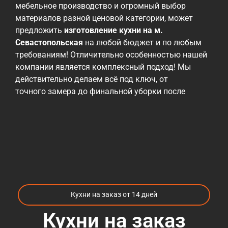
мебельное производство и огромный выбор
материалов разной ценовой категории, может
предложить
изготовление кухни на м.
Севастопольская
на любой бюджет и по любым
требованиям! Отличительно особенностью нашей
компании является комплексный подход! Мы
действительно делаем всё под ключ, от
точного замера до финальной уборки после
монтажа! Мы работаем с различными
материалами, от эконом до премиальных, но всех
их объединяет проверенное годами высокое
качество! Ценовая политика нашей компании
— быть максимально гибкими и учитывать
возможности наших заказчиков! При этом, мы
всегда готовы предложить альтернативные
материалы и варианты, которые могут повлиять
Кухни на заказ от 14 дней
на снижение стоимости при необходимости. Те, кто
уже пробовали
заказать кухни м.
Кухни на заказ
Севастопольская
, сталкивались с огромных