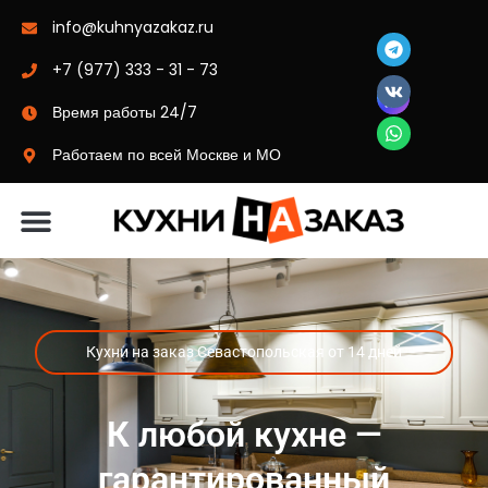
info@kuhnyazakaz.ru
+7 (977) 333 - 31 - 73
Время работы 24/7
Работаем по всей Москве и МО
Материалы-цвета
Кухни на заказ Севастопольская от 14 дней
К любой кухне —
гарантированный