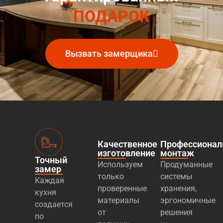
ПОДАРОК
Вызвать замерщика
Качественное
Профессиона
изготовление
монтаж
Точный
Используем
Продуманные
замер
только
системы
Каждая
проверенные
хранения,
кухня
материалы
эргономичные
создается
от
решения
по