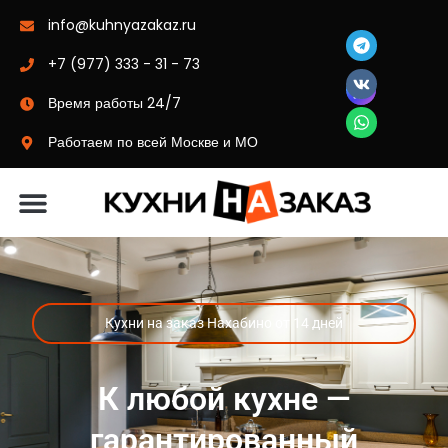
info@kuhnyazakaz.ru
+7 (977) 333 - 31 - 73
Время работы 24/7
Работаем по всей Москве и МО
Материалы-цвета
Кухни на заказ Нахабино от 14 дней
К любой кухне —
гарантированный