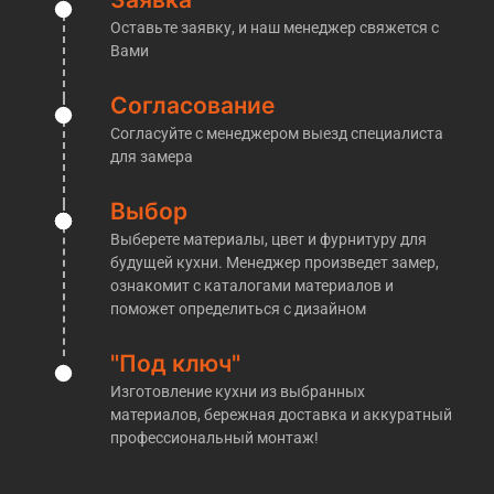
действительно производственная компания, или
Оставьте заявку, и наш менеджер свяжется с
обычные менеджеры, которые переразметят Ваш
Вами
заказ у другой компании — достаточно попросить
их пригласить Вас на производство. Обычно на
Согласование
этом этапе у таких «мастеров» пропадает к Вам
Согласуйте с менеджером выезд специалиста
интерес.
для замера
Мы же напротив, готовы без проблем пригласить
Вас к нам на производство, где мы покажем все
Выбор
материалы, расскажем об этапах изготовления
Выберете материалы, цвет и фурнитуру для
кухонь и проконсультировать по любым
будущей кухни. Менеджер произведет замер,
интересующим Вас вопросам!
ознакомит с каталогами материалов и
поможет определиться с дизайном
​Кухни на заказ в Нахабино
"Под ключ"
Производственная компания «Кухни НАзаказ»
действительно прекрасно осведомлена о
Изготовление кухни из выбранных
производстве тех или иных
кухонь на заказ в
материалов, бережная доставка и аккуратный
профессиональный монтаж!
Нахабино
. Благодаря этому, по окончании всех
работ клиенты видят перед собой именно то, что