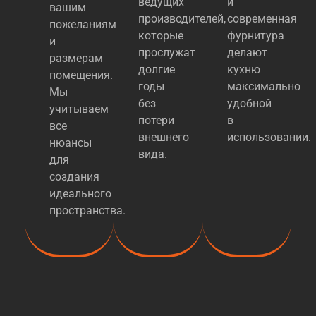
ведущих
и
вашим
производителей,
современная
пожеланиям
которые
фурнитура
и
прослужат
делают
размерам
долгие
кухню
помещения.
годы
максимально
Мы
без
удобной
учитываем
потери
в
все
внешнего
использовании.
нюансы
вида.
для
создания
идеального
пространства.