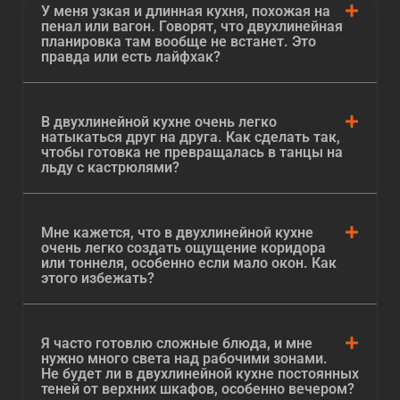
клиентам не только эстетически безупречные, но
У меня узкая и длинная кухня, похожая на
пенал или вагон. Говорят, что двухлинейная
и функционально продуманные модели.
планировка там вообще не встанет. Это
правда или есть лайфхак?
На каждую изготовленную кухню мы
предоставляем официальную гарантию. Для нас
это вопрос ответственности и уверенности в
В двухлинейной кухне очень легко
качестве собственной работы.
натыкаться друг на друга. Как сделать так,
чтобы готовка не превращалась в танцы на
Наша команда — это наша главная гордость. В
льду с кастрюлями?
нас работают увлеченные своим делом
специалисты: чуткие дизайнеры, доскональные
технологи и аккуратные монтажники. Их
Мне кажется, что в двухлинейной кухне
слаженная работа — залог того, что вы получите
очень легко создать ощущение коридора
или тоннеля, особенно если мало окон. Как
именно тот результат, который ожидали.
этого избежать?
Доверяя
«Кухни НАзаказ»
создание вашей кухни,
вы выбираете не просто мебель, а надежного
Я часто готовлю сложные блюда, и мне
партнера, который воплотит ваши представления
нужно много света над рабочими зонами.
об идеальном пространстве для готовки и
Не будет ли в двухлинейной кухне постоянных
теней от верхних шкафов, особенно вечером?
отдыха.