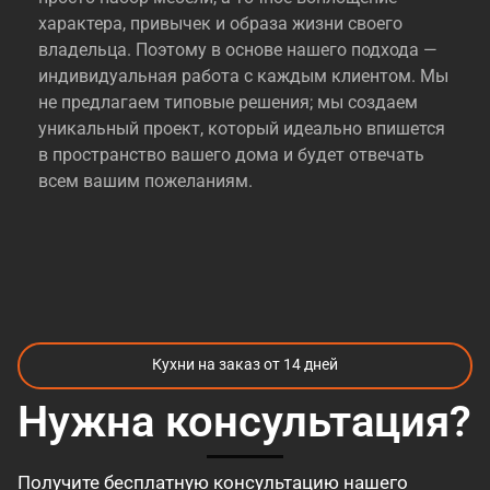
характера, привычек и образа жизни своего
владельца. Поэтому в основе нашего подхода —
индивидуальная работа с каждым клиентом. Мы
не предлагаем типовые решения; мы создаем
уникальный проект, который идеально впишется
в пространство вашего дома и будет отвечать
всем вашим пожеланиям.
Изготовление кухонь «под ключ»-
полный цикл заботы о вашем
проекте
Мы обеспечиваем комплексное сопровождение
на всех этапах:
Кухни на заказ от 14 дней
Проектирование и дизайн.
Наши дизайнеры
Нужна консультация?
— не просто художники, а опытные
консультанты. Они помогут вам продумать
эргономику, грамотное зонирование и
Получите бесплатную консультацию нашего