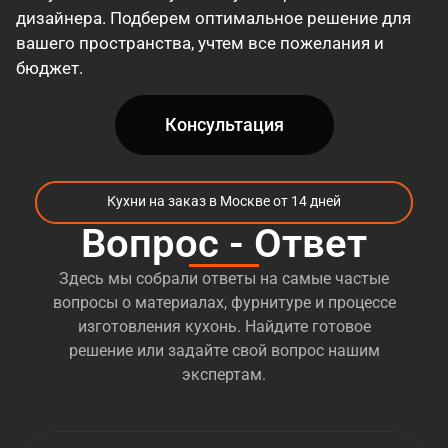
органично интегрируют в проект всю
дизайнера. Подберем оптимальное решение для
необходимую технику.
вашего пространства, учтем все пожелания и
бюджет.
Производство.
Мы используем проверенные
материалы и надежную фурнитуру от
ведущих поставщиков. На собственном
Консультация
производстве мы воплощаем дизайн-проект
в жизнь, строго следуя утвержденным
чертежам и стандартам.
Кухни на заказ в Москве от 14 дней
Монтаж.
Нашу продукцию устанавливает
Вопрос - Ответ
бригада профессиональных сборщиков с
многолетним опытом. Они бережно и точно
Здесь мы собрали ответы на самые частые
соберут вашу новую кухню, обеспечив ее
вопросы о материалах, фурнитуре и процессе
безупречный внешний вид и долговечность.
изготовления кухонь. Найдите готовое
решение или задайте свой вопрос нашим
Технологи и инженеры
«Кухни
экспертам.
НАзаказ»
постоянно следят за тенденциями
рынка, внедряя современные решения и
технологии. Это позволяет нам предлагать