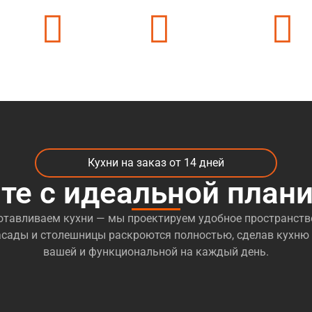
ек
24 часа на связи
500 + цветов в каталоге
50 + видов мате
Кухни на заказ от 14 дней
те с идеальной план
отавливаем кухни — мы проектируем удобное пространств
сады и столешницы раскроются полностью, сделав кухню
вашей и функциональной на каждый день.