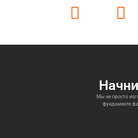
Работаем с 2010 года
Штат 80+ челов
Начни
Мы не просто изг
фундаменте фа