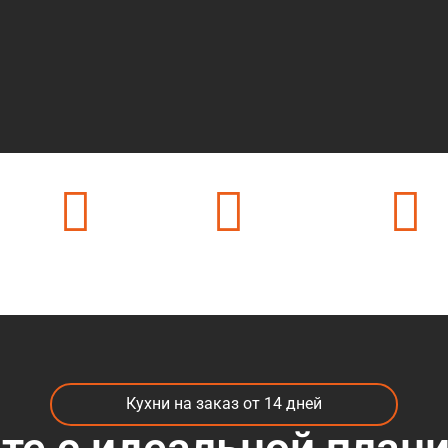
ек
24 часа на связи
500 + цветов в каталоге
50 + видов мате
Кухни на заказ от 14 дней
те с идеальной план