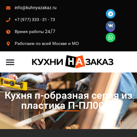
info@kuhnyazakaz.ru
+7 (977) 333 - 31 - 73
Время работы 24/7
Работаем по всей Москве и МО
Материалы-цвета
Кухня п-образная серая из
пластика П-ПЛ0001