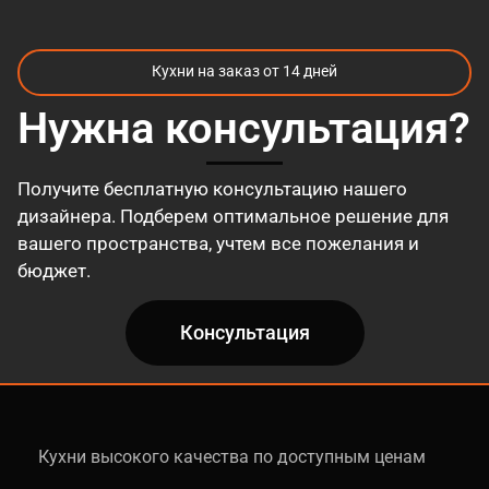
стружки. Технологический процесс
формирования полотна предполагает
Кухни на заказ от 14 дней
воздействие высокой температуры и
значительного давления. В качестве связующего
Нужна консультация?
звена между волокнами выступают
модифицированные карбамидные смолы,
включающие парафин и меламин. Именно
Получите бесплатную консультацию нашего
применение таких смол позволяет
дизайнера. Подберем оптимальное решение для
минимизировать выделение формальдегидных
вашего пространства, учтем все пожелания и
соединений, делая итоговый продукт
бюджет.
экологически безопасным; класс эмиссии
вредных веществ соответствует натуральному
Консультация
дереву.
Аббревиатура МДФ является прямой
транслитерацией английского термина MDF
(Medium Density Fibreboard), где первое слово
Кухни высокого качества по доступным ценам
указывает на средний показатель плотности
готового изделия, варьирующийся в диапазоне