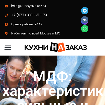
info@kuhnyazakaz.ru
+7 (977) 333 - 31 - 73
Время работы 24/7
Работаем по всей Москве и МО
Материалы-цвета
МДФ:
характеристик